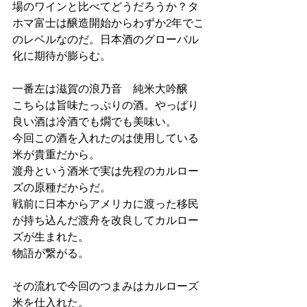
場のワインと比べてどうだろうか？タ
ホマ富士は醸造開始からわずか2年でこ
のレベルなのだ。日本酒のグローバル
化に期待が膨らむ。
一番左は滋賀の浪乃音　純米大吟醸
こちらは旨味たっぷりの酒。やっぱり
良い酒は冷酒でも燗でも美味い。
今回この酒を入れたのは使用している
米が貴重だから。
渡舟という酒米で実は先程のカルロー
ズの原種だからだ。
戦前に日本からアメリカに渡った移民
が持ち込んだ渡舟を改良してカルロー
ズが生まれた。
物語が繋がる。
その流れで今回のつまみはカルローズ
米を仕入れた。