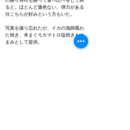
の握り寿司も握って食べ比べをしてみ
ると。ほとんど遜色ない。弾力がある
分こちらが好みという方もいた。
写真を撮り忘れたが、イカの漁師風わ
た焼き、本まぐろカマトロ塩焼きもつ
まみとして提供。
今回は歴史と文化と日本酒の未来を感
じるワークショップだった。
次回は8月22日(土)16:00～18:00　会費
3000円で開催。
お申込み、お問合せはお気軽に　047-
315-8535 八幡BASEまでお願いいたしま
す。